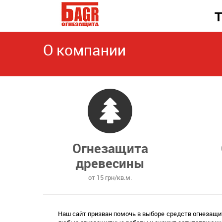
Т
О компании
Огнезащита
древесины
от 15 грн/кв.м.
Наш сайт призван помочь в выборе средств огнезащ