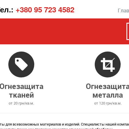
ел.:
+380 95 723 4582
Гла
Огнезащита
Огнезащит
тканей
металла
от 20 грн/кв.м.
от 120 грн/кв.м.
иты для всевозможных материалов и изделий. Специалисты нашей компан