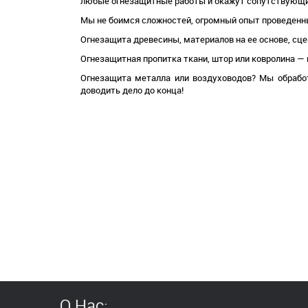
любые огнезащитные работы и окажут сопутствующие 
Мы не боимся сложностей, огромный опыт проведенны
Огнезащита древесины, материалов на ее основе, сц
Огнезащитная пропитка ткани, штор или ковролина — 
Огнезащита металла или воздуховодов? Мы обработ
доводить дело до конца!
О Нас: